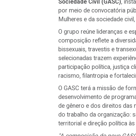
Sociedade Civil (GASC)
, ins
por meio de convocatória pú
Mulheres e da sociedade civil
O grupo reúne lideranças e es
composição reflete a diversida
bissexuais, travestis e transe
selecionadas trazem experiê
participação política, justiça
racismo, filantropia e fortal
O GASC terá a missão de forne
desenvolvimento de programas
de gênero e dos direitos das 
do trabalho da organização: 
territorial e direção política 
"A composição do novo GASC n