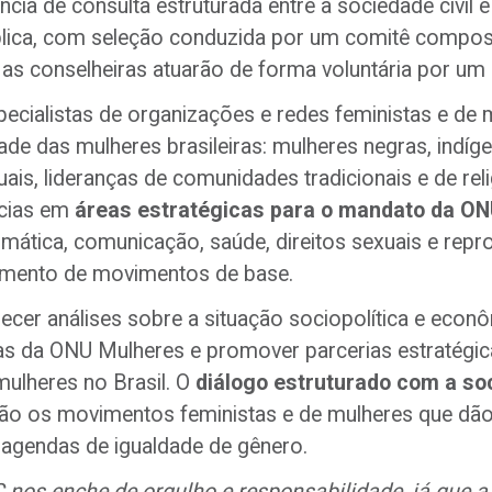
tância de consulta estruturada entre a sociedade civil
blica, com seleção conduzida por um comitê compos
, as conselheiras atuarão de forma voluntária por u
pecialistas de organizações e redes feministas e de 
de das mulheres brasileiras: mulheres negras, indíge
xuais, lideranças de comunidades tradicionais e de rel
ncias em
áreas estratégicas para o mandato da O
 climática, comunicação, saúde, direitos sexuais e rep
ecimento de movimentos de base.
cer análises sobre a situação sociopolítica e econ
 da ONU Mulheres e promover parcerias estratégica
mulheres no Brasil. O
diálogo estruturado com a soc
são os movimentos feministas e de mulheres que dão
às agendas de igualdade de gênero.
os enche de orgulho e responsabilidade, já que a s