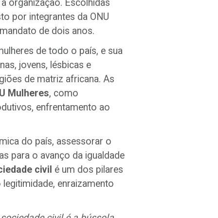
 e a organização. Escolhidas
to por integrantes da ONU
m mandato de dois anos.
mulheres de todo o país, e sua
nas, jovens, lésbicas e
igiões de matriz africana. As
NU Mulheres
, como
rodutivos, enfrentamento ao
ômica do país, assessorar o
s para o avanço da igualdade
iedade civil
é um dos pilares
 legitimidade, enraizamento
ociedade civil é a bússola