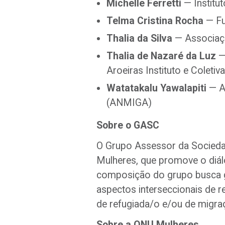
Michelle Ferretti
— Institut
Telma Cristina Rocha
— Fu
Thalia da Silva
— Associaç
Thalia de Nazaré da Luz
—
Aroeiras Instituto e Coleti
Watatakalu Yawalapiti
— Ar
(ANMIGA)
Sobre o GASC
O Grupo Assessor da Sociedade
Mulheres, que promove o diá
composição do grupo busca ga
aspectos interseccionais de re
de refugiada/o e/ou de migraç
Sobre a ONU Mulheres