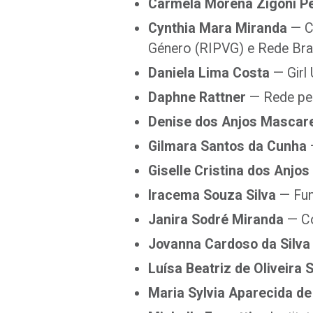
Carmela Morena Zigoni Pe
Cynthia Mara Miranda
— Co
Género (RIPVG) e Rede Bra
Daniela Lima Costa
— Girl
Daphne Rattner
— Rede pe
Denise dos Anjos Mascar
Gilmara Santos da Cunha
Giselle Cristina dos Anjos
Iracema Souza Silva
— Fun
Janira Sodré Miranda
— Co
Jovanna Cardoso da Silva
Luísa Beatriz de Oliveira 
Maria Sylvia Aparecida de 