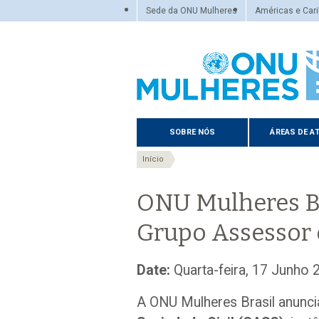
Sede da ONU Mulheres
Américas e Cari
Domain
SOBRE NÓS
ÁREAS DE A
menu
Trilha
for
Início
UN
de
Women
ONU Mulheres Br
-
navegação
Grupo Assessor 
Brazil
(main)
Date:
Quarta-feira, 17 Junho 
A ONU Mulheres Brasil anunc